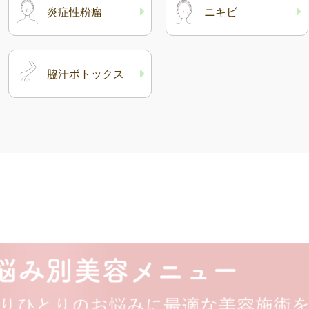
炎症性粉瘤
ニキビ
脇汗ボトックス