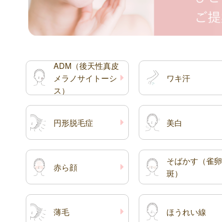
ADM（後天性真皮
メラノサイトーシ
ワキ汗
ス）
円形脱毛症
美白
そばかす（雀卵
赤ら顔
斑）
薄毛
ほうれい線