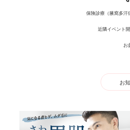
保険診療（腋窩多汗
近隣イベント
お
お