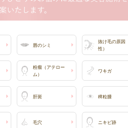
抜け毛の原因
唇のシミ
性）
粉瘤（アテロー
ワキガ
ム）
肝斑
稗粒腫
毛穴
ニキビ跡