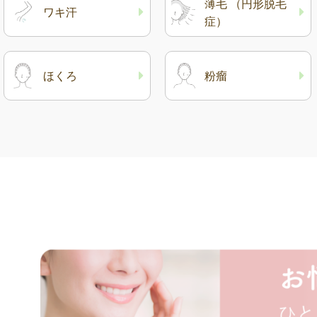
薄毛 （円形脱毛
ワキ汗
症）
ほくろ
粉瘤