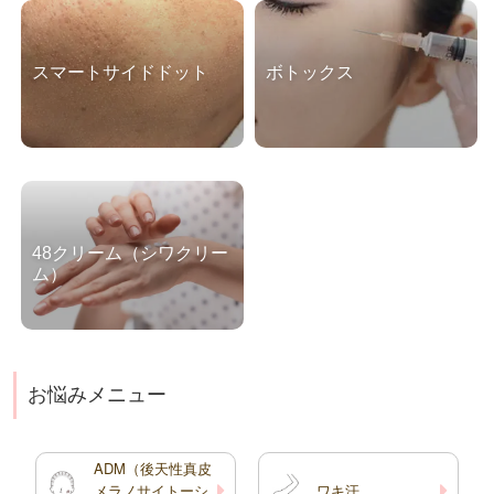
を取りたいシワ・たるみを
は肌をケアするのが難しく
改善したい美肌治療をした
なってきた・フェイスライ
いけどレーザー治療は抵抗
ンのもたつきを改善した
スマートサイドドット
ボトックス
感がある コラーゲンピー
い・目元の小ジワが気にな
ルとはTCA(トリクロロ酢
る・ほうれい線を目立たな
スマートサイドドットとは
ボトックスのご予約につい
酸）を主成分とする薬剤を
くしたい・他人にバレずに
Smartxide DOT（スマー
て 額・眉間・目尻・目の
用 […]
たるみケ […]
トサイドドット）とは
下・小顔・ワキ汗ボトック
DEKA社（イタリア）のフ
スはWEBからご予約を
ラクショナル炭酸ガスレー
額・眉間・目尻・目の下・
ザーです。フラクショナル
小顔・ワキ汗ボトックスを
48クリーム（シワクリー
レーザーは現在色々な種類
ご希望の患者様は、
ム）
がありますが、そのうち炭
WEB、もしくはLINEから
酸ガスレーザーを使 […]
のご予約が可能です。
塗るだけでシワを改善でき
顎・バニ […]
るクリームです 小ジワが
気になる目元、ハリのなく
なった手の甲、縦ジワので
お悩みメニュー
きやすい首元など、シワの
気になるところにお使いく
ださい。化粧品では効果が
ADM（後天性真皮
出なかった、という方にこ
メラノサイトーシ
ワキ汗