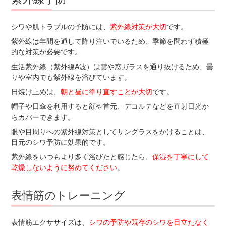
シワや肌トラブルの予防には、
紫外線対策が大切
です。
紫外線は年間を通して降り注いでいるため、季節を問わず積極
的な対策が必要です。
生活紫外線（紫外線A波）は雲や窓ガラスを通り抜けるため、曇
りや室内でも紫外線を浴びています。
日焼け止めは、
朝と昼に塗り直すことが大切
です。
帽子や日傘を利用すると顔や首元、デコルテなどを直射日光か
らカバーできます。
眼や目周りへの紫外線対策としてサングラスをかけることは、
目元のシワ予防に効果的です。
紫外線をいつもより多く浴びたと感じたら、
保湿を丁寧にして
乾燥しないように努めてください
。
表情筋のトレーニング
表情筋エクササイズは、
シワの予防や既存のシワを目立たなく