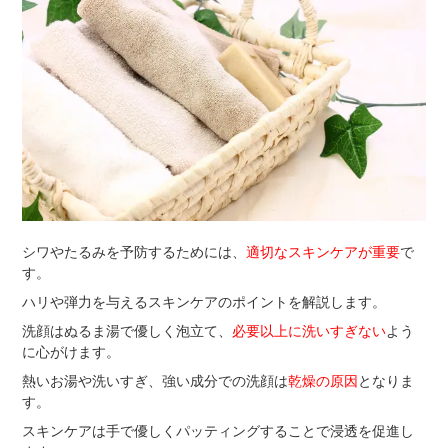
シワやたるみを予防するためには、
適切なスキンケアが重要
で
す。
ハリや弾力を与えるスキンケアのポイントを解説します。
洗顔はぬるま湯で優しく泡立て、
必要以上に洗いすぎない
よう
に心がけます。
熱いお湯や洗いすぎ、強い成分での洗顔は
乾燥の原因
となりま
す。
スキンケアは手で優しくパッティングすることで浸透を促進し