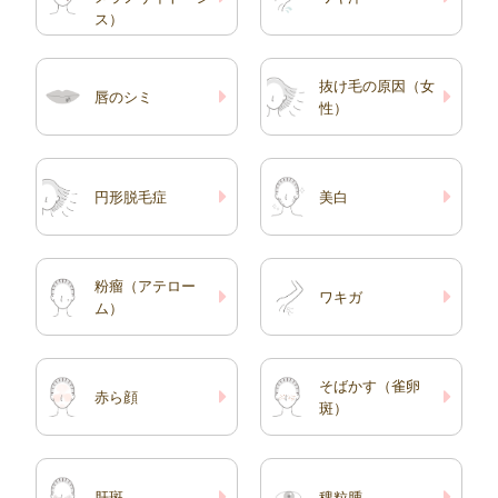
そお試しいただきたいクリ
ス）
ーム […]
抜け毛の原因（女
唇のシミ
性）
円形脱毛症
美白
粉瘤（アテロー
ワキガ
ム）
そばかす（雀卵
赤ら顔
斑）
肝斑
稗粒腫