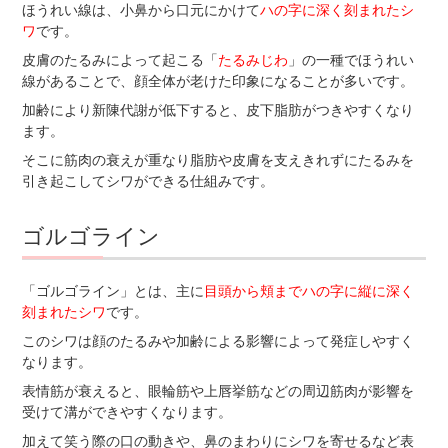
ほうれい線は、小鼻から口元にかけて
ハの字に深く刻まれたシ
ワ
です。
皮膚のたるみによって起こる「
たるみじわ
」の一種でほうれい
線があることで、顔全体が老けた印象になることが多いです。
加齢により新陳代謝が低下すると、皮下脂肪がつきやすくなり
ます。
そこに筋肉の衰えが重なり脂肪や皮膚を支えきれずにたるみを
引き起こしてシワができる仕組みです。
ゴルゴライン
「ゴルゴライン」とは、主に
目頭から頬までハの字に縦に深く
刻まれたシワ
です。
このシワは顔のたるみや加齢による影響によって発症しやすく
なります。
表情筋が衰えると、眼輪筋や上唇挙筋などの周辺筋肉が影響を
受けて溝ができやすくなります。
加えて笑う際の口の動きや、鼻のまわりにシワを寄せるなど表