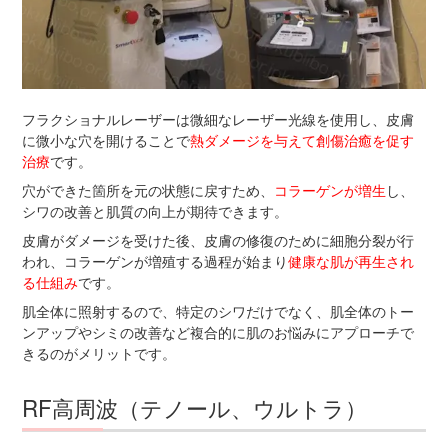
フラクショナルレーザーは微細なレーザー光線を使用し、皮膚
に微小な穴を開けることで
熱ダメージを与えて創傷治癒を促す
治療
です。
穴ができた箇所を元の状態に戻すため、
コラーゲンが増生
し、
シワの改善と肌質の向上が期待できます。
皮膚がダメージを受けた後、皮膚の修復のために細胞分裂が行
われ、コラーゲンが増殖する過程が始まり
健康な肌が再生され
る仕組み
です。
肌全体に照射するので、特定のシワだけでなく、肌全体のトー
ンアップやシミの改善など複合的に肌のお悩みにアプローチで
きるのがメリットです。
RF高周波（テノール、ウルトラ）