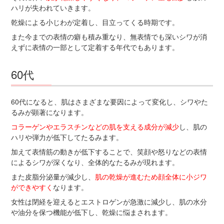
ハリが失われていきます。
乾燥による小じわが定着し、目立ってくる時期です。
また今までの表情の癖も積み重なり、無表情でも深いシワが消
えずに表情の一部として定着する年代でもあります。
60代
60代になると、肌はさまざまな要因によって変化し、シワやた
るみが顕著になります。
コラーゲンやエラスチンなどの肌を支える成分が減少
し、肌の
ハリや弾力が低下してたるみます。
加えて表情筋の動きが低下することで、笑顔や怒りなどの表情
によるシワが深くなり、全体的なたるみが現れます。
また皮脂分泌量が減少し、
肌の乾燥が進むため顔全体に小ジワ
ができやすく
なります。
女性は閉経を迎えるとエストロゲンが急激に減少し、肌の水分
や油分を保つ機能が低下し、乾燥に悩まされます。