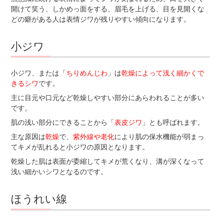
開けて笑う、しかめっ面をする、眉毛を上げる、目を見開くな
どの癖がある人は表情ジワが残りやすい傾向になります。
小ジワ
小ジワ、または「
ちりめんじわ
」は
乾燥によって浅く細かくで
きるシワ
です。
主に目元や口元など乾燥しやすい部分にあらわれることが多い
です。
肌の浅い部分にできることから「
表皮ジワ
」とも呼ばれます。
主な原因は
乾燥
で、
紫外線や老化
により肌の保水機能が弱まっ
てキメが乱れると小ジワの原因となります。
乾燥した肌は表面が委縮してキメが荒くなり、溝が深くなって
浅い細かいシワとなるのです。
ほうれい線