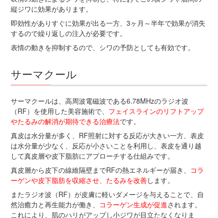
縦ジワに効果があります。
即効性がありすぐに効果が出る一方、3ヶ月～半年で効果が消失
するので繰り返しの注入が必要です。
表情の動きを抑制するので、シワの予防としても有効です。
サーマクール
サーマクールは、高周波電磁波である6.78MHzのラジオ波
（RF）を使用した美容施術で、
フェイスラインのリフトアップ
やたるみの解消が期待できる治療法
です。
真皮は水分量が多く、RF照射に対する反応が大きい一方、表皮
は水分量が少なく、反応が小さいことを利用し、表皮を通り越
して真皮層や皮下脂肪にアプローチする仕組みです。
真皮層から皮下の線維隔壁までRFの熱エネルギーが届き、
コラ
ーゲンや皮下脂肪を収縮させ、たるみを改善
します。
またラジオ波（RF）が皮膚に軽いダメージを与えることで、自
然治癒力と再生能力が働き、
コラーゲン生成が促進
されます。
これにより、肌のハリがアップし小ジワが目立たなくなりま