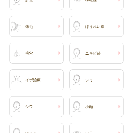
薄毛
ほうれい線
毛穴
ニキビ跡
イボ治療
シミ
シワ
小顔