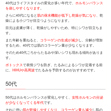
40代はライフスタイルの変化が多い年代で、
ホルモンバランス
を崩しやすくなります
。
さらに40代になると
肌の保水機能が低下し乾燥が気になり
、乾
燥による小ジワが目立つようになります。
目元は皮膚が薄く、乾燥がしやすいため、特にシワが目立ちま
す。
また年齢を重ねると、
コラーゲンの生成が減少
し、分解が増加
するため、40代では肌のコラーゲン量が少なくなります。
そのため40代ごろからたるみや深いシワも現れる傾向がありま
す。
ボトックス
で表情ジワを防ぎ、たるみによるシワが定着する前
に、
HIHUや高周波
でたるみを予防するのがおすすめです。
50代
50代はホルモンバランスが変化しやすく、
女性ホルモンの分泌
が少なくなってくる年代
です。
それに伴い
肌が乾燥しやすくなり、コラーゲン量も減少
し肌の