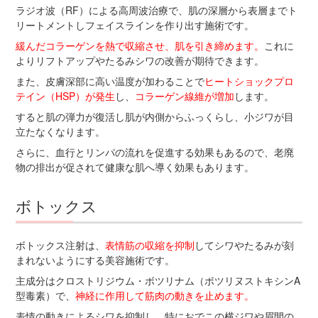
ラジオ波（RF）による高周波治療で、肌の深層から表層までト
リートメントしフェイスラインを作り出す施術です。
緩んだコラーゲンを熱で収縮させ、肌を引き締めます。
これに
よりリフトアップやたるみシワの改善が期待できます。
また、皮膚深部に高い温度が加わることで
ヒートショックプロ
テイン（HSP）が発生
し、
コラーゲン線維が増加
します。
すると肌の弾力が復活し肌が内側からふっくらし、小ジワが目
立たなくなります。
さらに、血行とリンパの流れを促進する効果もあるので、老廃
物の排出が促されて健康な肌へ導く効果もあります。
ボトックス
ボトックス注射は、
表情筋の収縮を抑制
してシワやたるみが刻
まれないようにする美容施術です。
主成分はクロストリジウム・ボツリナム（ボツリヌストキシンA
型毒素）で、
神経に作用して筋肉の動きを止めます。
表情の動きによるシワを抑制し、特におでこの横ジワや眉間の