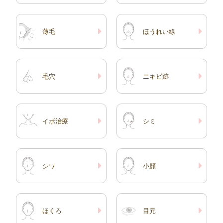
薄毛
ほうれい線
毛穴
ニキビ跡
イボ治療
シミ
シワ
小顔
ほくろ
目元