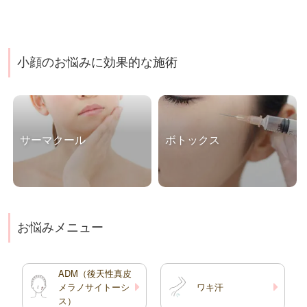
小顔のお悩みに効果的な施術
サーマクール
ボトックス
こんなお悩みありません
ボトックスのご予約につい
か？ ・顔のたるみが気に
て 額・眉間・目尻・目の
なってきた・化粧品だけで
下・小顔・ワキ汗ボトック
は肌をケアするのが難しく
スはWEBからご予約を
なってきた・フェイスライ
額・眉間・目尻・目の下・
お悩みメニュー
ンのもたつきを改善した
小顔・ワキ汗ボトックスを
い・目元の小ジワが気にな
ご希望の患者様は、
る・ほうれい線を目立たな
WEB、もしくはLINEから
ADM（後天性真皮
くしたい・他人にバレずに
のご予約が可能です。
メラノサイトーシ
ワキ汗
たるみケ […]
顎・バニ […]
ス）