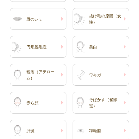
抜け毛の原因（女
唇のシミ
性）
円形脱毛症
美白
粉瘤（アテロー
ワキガ
ム）
そばかす（雀卵
赤ら顔
斑）
肝斑
稗粒腫