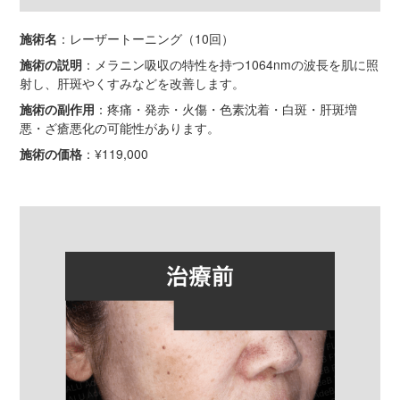
施術名
：レーザートーニング（10回）
施術の説明
：メラニン吸収の特性を持つ1064nmの波長を肌に照
射し、肝斑やくすみなどを改善します。
施術の副作用
：疼痛・発赤・火傷・色素沈着・白斑・肝斑増
悪・ざ瘡悪化の可能性があります。
施術の価格
：¥119,000