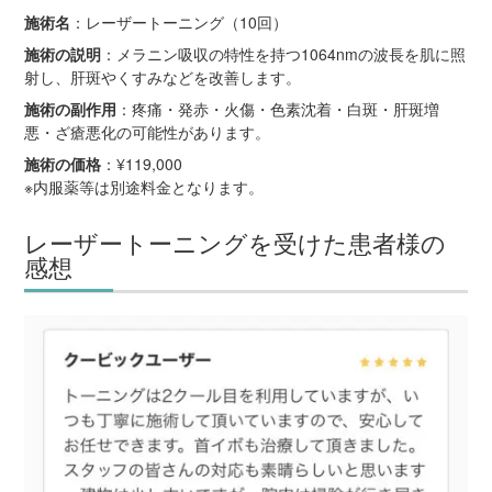
施術名
：レーザートーニング（10回）
施術の説明
：メラニン吸収の特性を持つ1064nmの波長を肌に照
射し、肝斑やくすみなどを改善します。
施術の副作用
：疼痛・発赤・火傷・色素沈着・白斑・肝斑増
悪・ざ瘡悪化の可能性があります。
施術の価格
：¥119,000
※内服薬等は別途料金となります。
レーザートーニングを受けた患者様の
感想