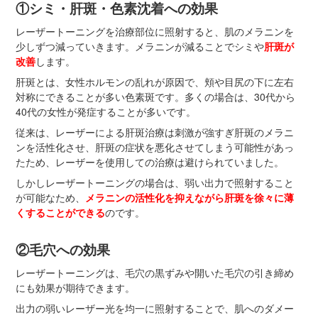
①シミ・肝斑・色素沈着への効果
レーザートーニングを治療部位に照射すると、肌のメラニンを
少しずつ減っていきます。メラニンが減ることでシミや
肝斑が
改善
します。
肝斑とは、女性ホルモンの乱れが原因で、頬や目尻の下に左右
対称にできることが多い色素斑です。多くの場合は、30代から
40代の女性が発症することが多いです。
従来は、レーザーによる肝斑治療は刺激が強すぎ肝斑のメラニ
ンを活性化させ、肝斑の症状を悪化させてしまう可能性があっ
たため、レーザーを使用しての治療は避けられていました。
しかしレーザートーニングの場合は、弱い出力で照射すること
が可能なため、
メラニンの活性化を抑えながら肝斑を徐々に薄
くすることができる
のです。
②毛穴への効果
レーザートーニングは、毛穴の黒ずみや開いた毛穴の引き締め
にも効果が期待できます。
出力の弱いレーザー光を均一に照射することで、肌へのダメー