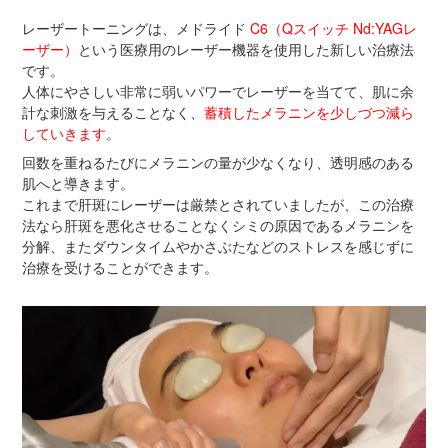
レーザートーニングは、メドライド
C6（Qスイッチ Nd:YAGレ
ーザー）
という医療用のレーザー機器を使用した新しい治療法
です。
人体にやさしい非常に弱いパワーでレーザーを当てて、肌に余
計な刺激を与えることなく、
蓄積したメラニンを少しづつ減ら
していきます
。
回数を重ねるたびにメラニンの量が少なくなり、透明感のある
肌へと導きます。
これまで肝斑にレーザーは厳禁とされていましたが、この治療
法なら肝斑を悪化させることなくシミの原因であるメラニンを
分解、またダウンタイムやかさぶたなどのストレスを感じずに
治療を受けることができます。